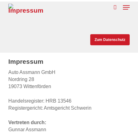
Skip
Menu
Impressum
to
search
main
content
Zum Datenschutz
Impressum
Auto Assmann GmbH
Nordring 28
19073 Wittenförden
Handelsregister: HRB 13546
Registergericht: Amtsgericht Schwerin
Vertreten durch:
Gunnar Assmann